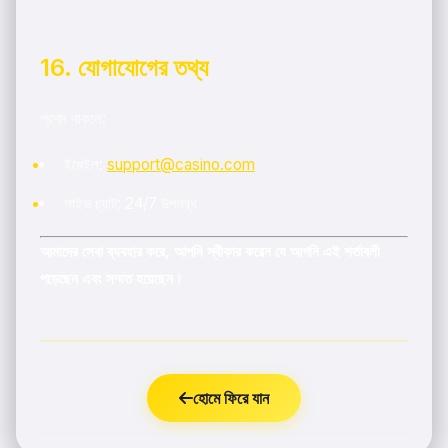
16. যোগাযোগের তথ্য
প্রশ্ন থাকলে:
ইমেইল:
support@casino.com
লাইভ চ্যাট: 24/7 উপলব্ধ
আমাদের সেবা ব্যবহার করে, আপনি স্বীকার করেন যে আপনি এই শর্তাবলী
পড়েছেন এবং সম্মত হয়েছেন।
হোমে ফিরে যান