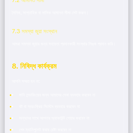
7.2 আমানত সীমা
দৈনিক, সাপ্তাহিক বা মাসিক আমানত সীমা সেট করুন।
7.3 সমস্যা জুয়া সংস্থান
আমরা সমস্যা জুয়ার জন্য সহায়তা প্রদানকারী সংস্থার লিঙ্ক প্রদান করি।
8. নিষিদ্ধ কার্যক্রম
আপনি সম্মত হন না:
মানি লন্ডারিংয়ের জন্য আমাদের সেবা ব্যবহার করবেন না
বট বা স্বয়ংক্রিয় সিস্টেম ব্যবহার করবেন না
অন্যদের সাথে আপনার অ্যাকাউন্ট শেয়ার করবেন না
গেম ম্যানিপুলেট করার চেষ্টা করবেন না