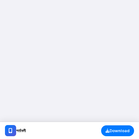
শর্তাবলী
Download