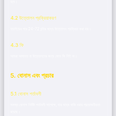
হবে।
4.2 উত্তোলন প্রক্রিয়াকরণ
যাচাইয়ের পরে 24-72 ঘন্টার মধ্যে উত্তোলন প্রক্রিয়া করা হয়।
4.3 ফি
আমরা আমানত বা উত্তোলনের জন্য কোন ফি নিই না।
5. বোনাস এবং প্রচার
5.1 বোনাস শর্তাবলী
সমস্ত বোনাস নির্দিষ্ট শর্তাবলী সাপেক্ষে, যার মধ্যে বাজি ধরার প্রয়োজনীয়তা
রয়েছে।