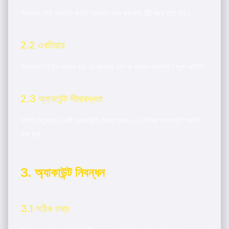
আমাদের সেবা ব্যবহার করতে আপনার বয়স কমপক্ষে 18 বছর হতে হবে।
2.2 এখতিয়ার
আপনাকে নিশ্চিত করতে হবে যে আপনার দেশ বা অঞ্চলে অনলাইন জুয়া আইনি।
2.3 অ্যাকাউন্ট সীমাবদ্ধতা
আপনি শুধুমাত্র একটি অ্যাকাউন্ট রাখতে পারেন। একাধিক অ্যাকাউন্ট স্থগিত
করা হবে।
3. অ্যাকাউন্ট নিবন্ধন
3.1 সঠিক তথ্য