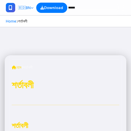
Download
🇧🇩
BN
Home
শর্তাবলী
হোম
শর্তাবলী
শর্তাবলী
শর্তাবলী